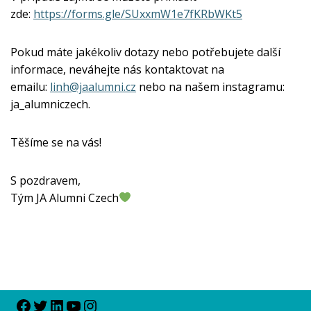
zde:
https://forms.gle/SUxxmW1e7fKRbWKt5
Pokud máte jakékoliv dotazy nebo potřebujete další
informace, neváhejte nás kontaktovat na
emailu:
linh@jaalumni.cz
nebo na našem instagramu:
ja_alumniczech.
Těšíme se na vás!
S pozdravem,
Tým JA Alumni Czech