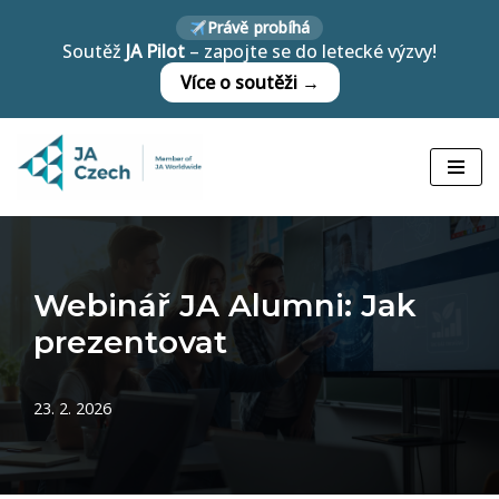
Právě probíhá
Soutěž
JA Pilot
– zapojte se do letecké výzvy!
Přeskočit
Více o soutěži →
na
obsah
Webinář JA Alumni: Jak
prezentovat
23. 2. 2026