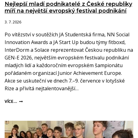
Nejlepší mladí podnikatelé z České republiky
míří na největší evropský festival podnikání
3. 7. 2026
Po vítězství v soutěžích JA Studentská firma, NN Social
Innovation Awards a JA Start Up budou týmy fitboxd,
InterDorm a Solace reprezentovat Českou republiku na
GEN-E 2026, největším evropském festivalu podnikání
mladých lidí a každoročním evropském šampionátu
pořádaném organizací Junior Achievement Europe.
Akce se uskuteční ve dnech 7.–9. července v lotyšské
Rize a přivítá nejtalentovanější…
VÍCE…