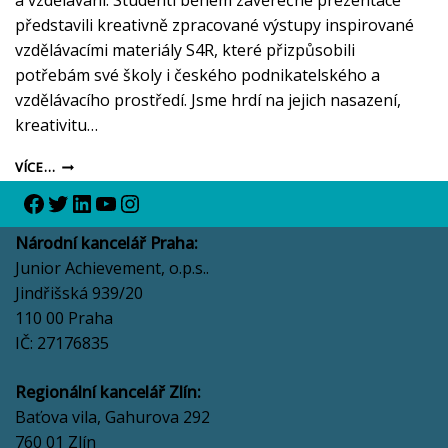
a vzdělávání. Studenti během závěrečné prezentace
představili kreativně zpracované výstupy inspirované
vzdělávacími materiály S4R, které přizpůsobili
potřebám své školy i českého podnikatelského a
vzdělávacího prostředí. Jsme hrdí na jejich nasazení,
kreativitu…
VÍCE…
Národní kancelář Praha:
Junior Achievement, o.p.s..
Jindřišská 939/20
110 00 Praha
IČ: 27176835
Regionální kancelář Zlín:
Baťova vila, Gahurova 292
760 01 Zlín