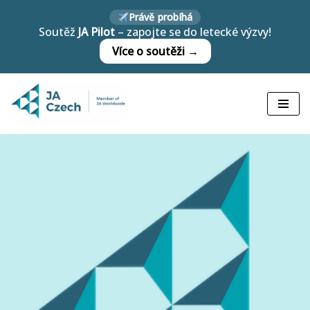
Právě probíhá
Soutěž
JA Pilot
– zapojte se do letecké výzvy!
Přeskočit
Více o soutěži →
na
obsah