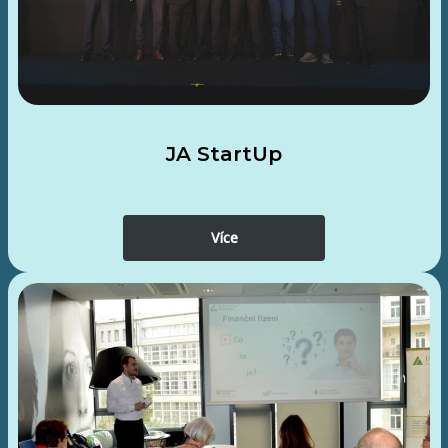
JA StartUp
Více