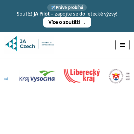
Právě probíhá
Soutěž
JA Pilot
– zapojte se do letecké výzvy!
Přeskočit
Více o soutěži →
na
obsah