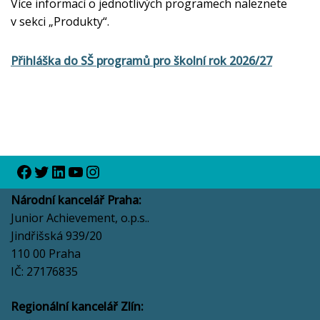
Více informací o jednotlivých programech naleznete
v sekci „Produkty“.
Přihláška do SŠ programů pro školní rok 2026/27
Národní kancelář Praha:
Junior Achievement, o.p.s..
Jindřišská 939/20
110 00 Praha
IČ: 27176835
Regionální kancelář Zlín: