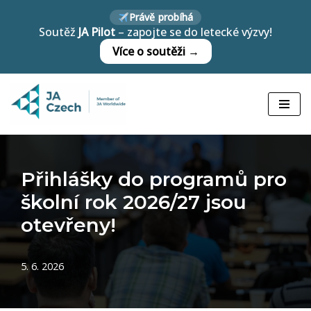
Právě probíhá
Soutěž
JA Pilot
– zapojte se do letecké výzvy!
Přeskočit
Více o soutěži →
na
obsah
Přihlášky do programů pro
školní rok 2026/27 jsou
otevřeny!
5. 6. 2026