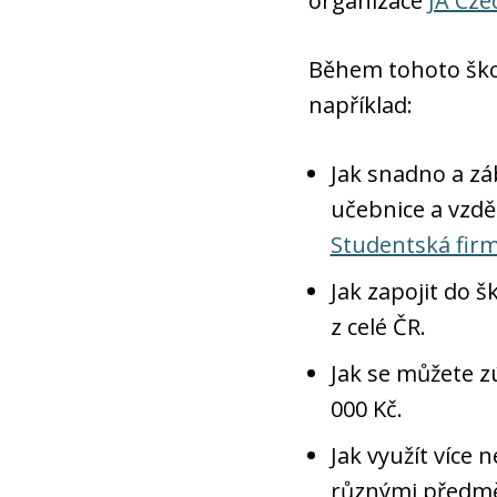
organizace
JA Cze
Během tohoto ško
například:
Jak snadno a zá
učebnice a vzd
Studentská fir
Jak zapojit do 
z celé ČR.
Jak se můžete zú
000 Kč.
Jak využít více
různými předmě