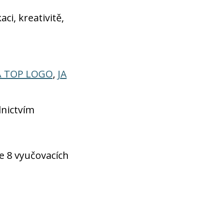
i, kreativitě,
A TOP LOGO
,
JA
dnictvím
 je 8 vyučovacích