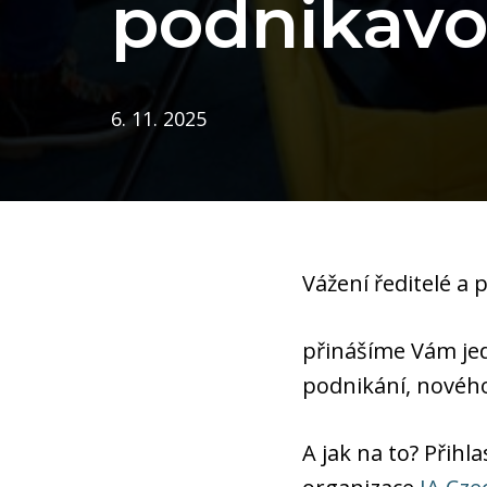
podnikavo
6. 11. 2025
Vážení ředitelé a
přinášíme Vám jed
podnikání, novéh
A jak na to? Přihl