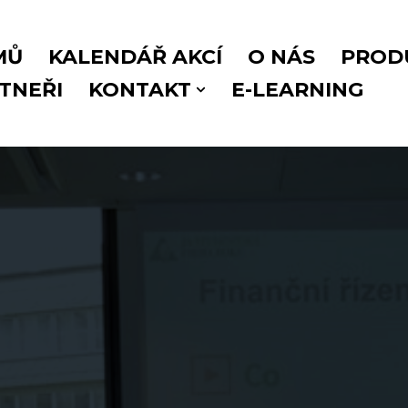
MŮ
KALENDÁŘ AKCÍ
O NÁS
PROD
TNEŘI
KONTAKT
E-LEARNING