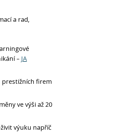
ací a rad,
earningové
ikání –
JA
 prestižních firem
měny ve výši až 20
živit výuku napříč