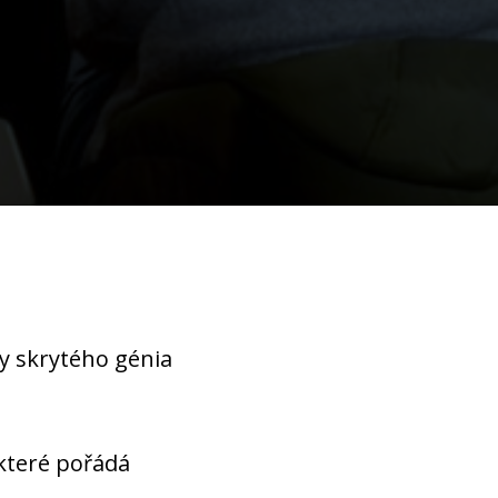
y skrytého génia
 které pořádá