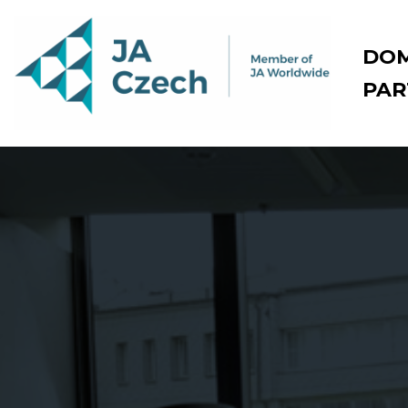
Přeskočit
DO
na
PAR
obsah