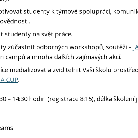
otivovat studenty k týmové spolupráci, komunikac
povědnosti.
it studenty na svět práce.
nty zúčastnit odborných workshopů, soutěží –
J
on campů a mnoha dalších zajímavých akcí.
íce medializovat a zviditelnit Vaši školu prostře
IA CUP
.
:30 – 14:30 hodin (registrace 8:15), délka školení
Teams