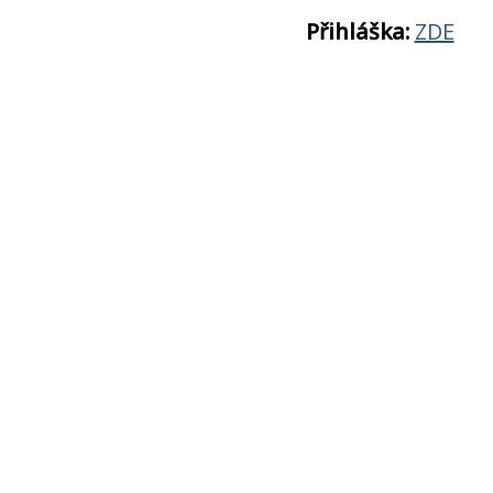
Přihláška:
ZDE
Cena:
1 900 Kč. V
programu Jana A
Akce: 1+1 kolega z
stejné školy. V př
prosím, o vyplnění
políčka „Poznámka
Těšíme se na Vaši
podnikavého duch