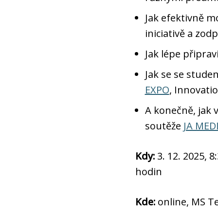
Jak efektivně m
iniciativě a zod
Jak lépe připrav
Jak se se stude
EXPO
, Innovati
A konečně, jak v
soutěže
JA MED
Kdy:
3. 12. 2025, 8
hodin
Kde:
online, MS 