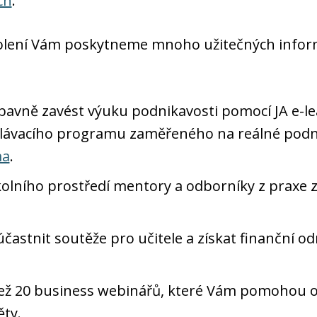
ch
.
lení Vám poskytneme mnoho užitečných inform
bavně zavést výuku podnikavosti pomocí JA e-l
ělávacího programu zaměřeného na reálné podn
ma
.
školního prostředí mentory a odborníky z praxe z
častnit soutěže pro učitele a získat finanční od
 než 20 business webinářů, které Vám pomohou o
ty.