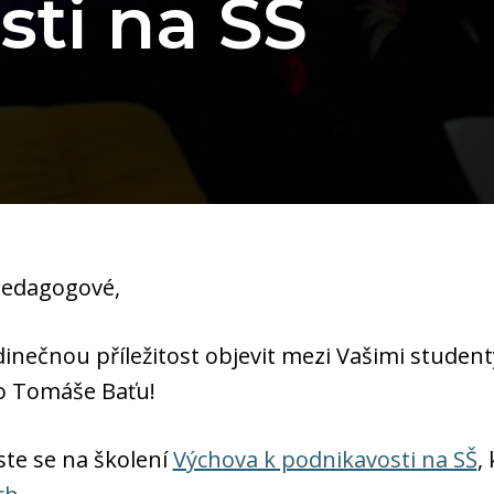
sti na SŠ
 pedagogové,
inečnou příležitost objevit mezi Vašimi student
o Tomáše Baťu!
aste se na školení
Výchova k podnikavosti na SŠ
,