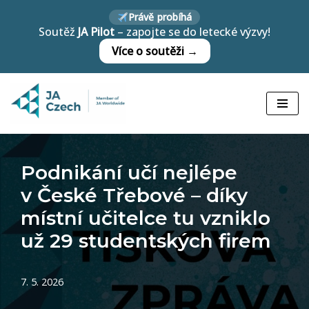
Právě probíhá
Soutěž
JA Pilot
– zapojte se do letecké výzvy!
Přeskočit
Více o soutěži →
na
obsah
Podnikání učí nejlépe
v České Třebové – díky
místní učitelce tu vzniklo
už 29 studentských firem
7. 5. 2026