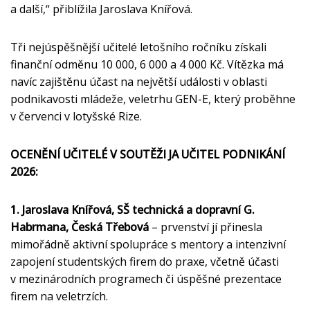
a další,“ přiblížila Jaroslava Knířová.
Tři nejúspěšnější učitelé letošního ročníku získali
finanční odměnu 10 000, 6 000 a 4 000 Kč. Vítězka má
navíc zajištěnu účast na největší události v oblasti
podnikavosti mládeže, veletrhu GEN-E, který proběhne
v červenci v lotyšské Rize.
OCENĚNÍ UČITELÉ V SOUTĚŽI JA UČITEL PODNIKÁNÍ
2026:
1. Jaroslava Knířová, SŠ technická a dopravní G.
Habrmana, Česká Třebová
– prvenství jí přinesla
mimořádně aktivní spolupráce s mentory a intenzivní
zapojení studentských firem do praxe, včetně účasti
v mezinárodních programech či úspěšné prezentace
firem na veletrzích.