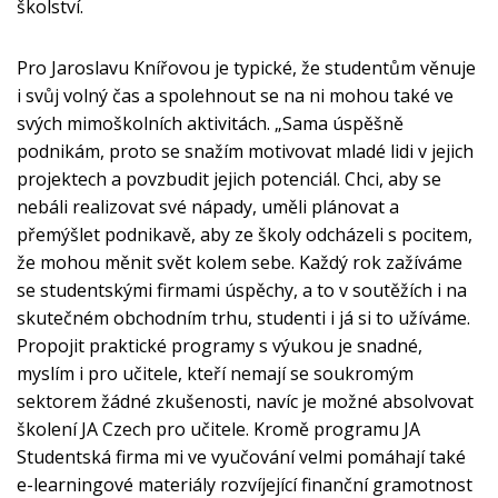
školství.
Pro Jaroslavu Knířovou je typické, že studentům věnuje
i svůj volný čas a spolehnout se na ni mohou také ve
svých mimoškolních aktivitách. „Sama úspěšně
podnikám, proto se snažím motivovat mladé lidi v jejich
projektech a povzbudit jejich potenciál. Chci, aby se
nebáli realizovat své nápady, uměli plánovat a
přemýšlet podnikavě, aby ze školy odcházeli s pocitem,
že mohou měnit svět kolem sebe. Každý rok zažíváme
se studentskými firmami úspěchy, a to v soutěžích i na
skutečném obchodním trhu, studenti i já si to užíváme.
Propojit praktické programy s výukou je snadné,
myslím i pro učitele, kteří nemají se soukromým
sektorem žádné zkušenosti, navíc je možné absolvovat
školení JA Czech pro učitele. Kromě programu JA
Studentská firma mi ve vyučování velmi pomáhají také
e-learningové materiály rozvíjející finanční gramotnost