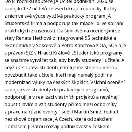
Do 8. ročníku soutěže JA Učitel podnikání 2026 se
zapojilo 172 učitelů ze všech krajů republiky. Každý
z nich ve své výuce využívá praktický program JA
Studentská firma a podporuje tak mladé lidi ve sbírání
praktických zkušeností. Dalšími dvěma oceněnými se
staly Renata Hethová z Integrované SŠ technické a
ekonomické v Sokolově a Petra Kábrtová z OA, SOŠ a JŠ
s právem SJZ v Hradci Králové. „Studentské programy
se snažíme vytvářet tak, aby bavily studenty i učitele. A
když už soutěží studenti, chtěli jsme stejnou měrou
povzbudit také učitele, kteří mají nemalý podíl na
modernizaci výuky na českých školách. Všichni ocenění
zapojují své studenty do praktických programů,
podporují je v realizaci vlastních projektů a neváhají
opustit lavice a vzít studenty přímo mezi odborníky
z praxe na různé eventy,“ sdělil Martin Smrž, ředitel
neziskové organizace JA Czech, která od založení
Tomášem J. Baťou rozvíjí podnikavost v českém