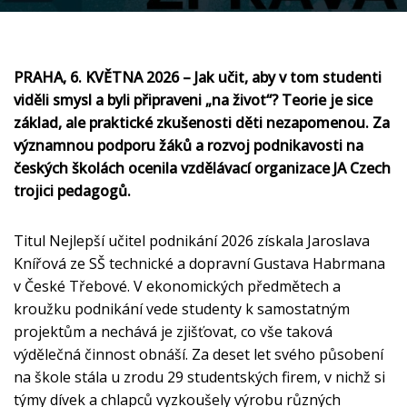
PRAHA, 6. KVĚTNA 2026 – Jak učit, aby v tom studenti
viděli smysl a byli připraveni „na život“? Teorie je sice
základ, ale praktické zkušenosti děti nezapomenou. Za
významnou podporu žáků a rozvoj podnikavosti na
českých školách ocenila vzdělávací organizace JA Czech
trojici pedagogů.
Titul Nejlepší učitel podnikání 2026 získala Jaroslava
Knířová ze SŠ technické a dopravní Gustava Habrmana
v České Třebové. V ekonomických předmětech a
kroužku podnikání vede studenty k samostatným
projektům a nechává je zjišťovat, co vše taková
výdělečná činnost obnáší. Za deset let svého působení
na škole stála u zrodu 29 studentských firem, v nichž si
týmy dívek a chlapců vyzkoušely výrobu různých