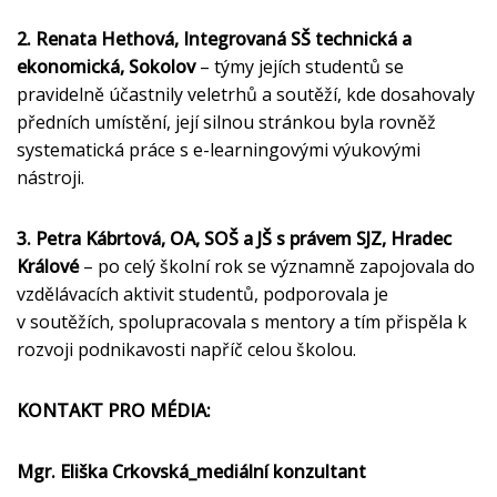
2. Renata Hethová, Integrovaná SŠ technická a
ekonomická, Sokolov
– týmy jejích studentů se
pravidelně účastnily veletrhů a soutěží, kde dosahovaly
předních umístění, její silnou stránkou byla rovněž
systematická práce s e-learningovými výukovými
nástroji.
3. Petra Kábrtová, OA, SOŠ a JŠ s právem SJZ, Hradec
Králové
– po celý školní rok se významně zapojovala do
vzdělávacích aktivit studentů, podporovala je
v soutěžích, spolupracovala s mentory a tím přispěla k
rozvoji podnikavosti napříč celou školou.
KONTAKT PRO MÉDIA:
Mgr. Eliška Crkovská
_mediální konzultant