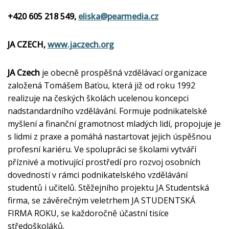
+420 605 218 549,
eliska@pearmedia.cz
JA CZECH,
www.jaczech.org
JA Czech
je obecně prospěšná vzdělávací organizace
založená Tomášem Baťou, která již od roku 1992
realizuje na českých školách ucelenou koncepci
nadstandardního vzdělávání. Formuje podnikatelské
myšlení a finanční gramotnost mladých lidí, propojuje je
s lidmi z praxe a pomáhá nastartovat jejich úspěšnou
profesní kariéru. Ve spolupráci se školami vytváří
příznivé a motivující prostředí pro rozvoj osobních
dovedností v rámci podnikatelského vzdělávání
studentů i učitelů. Stěžejního projektu JA Studentská
firma, se závěrečným veletrhem JA STUDENTSKÁ
FIRMA ROKU, se každoročně účastní tisíce
středoškoláků.