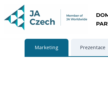
Přeskočit
DO
na
PAR
obsah
Marketing
Prezentace