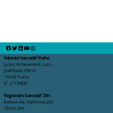
Národní kancelář Praha:
Junior Achievement, o.p.s..
Jindřišská 939/20
110 00 Praha
IČ: 27176835
Regionální kancelář Zlín:
Baťova vila, Gahurova 292
760 01 Zlín