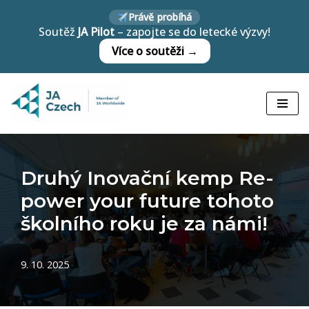
Právě probíhá
Soutěž
JA Pilot
– zapojte se do letecké výzvy!
Přeskočit
Více o soutěži →
na
obsah
Druhý Inovační kemp Re-
power your future tohoto
školního roku je za námi!
9. 10. 2025