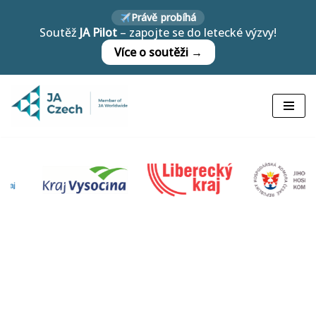
Právě probíhá
Soutěž
JA Pilot
– zapojte se do letecké výzvy!
Přeskočit
Více o soutěži →
na
obsah